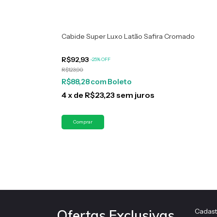
Cabide Super Luxo Latão Safira Cromado
R$92,93
-
25
%
OFF
R$123,90
R$88,28
com
Boleto
4
x
de
R$23,23
sem juros
Cadast
Ofertas Exclusivas