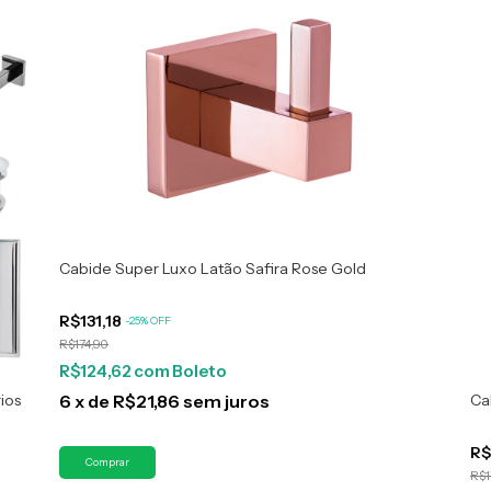
Cabide Super Luxo Latão Safira Rose Gold
R$131,18
-
25
%
OFF
R$174,90
R$124,62
com
Boleto
ios
Ca
6
x
de
R$21,86
sem juros
R$
R$1