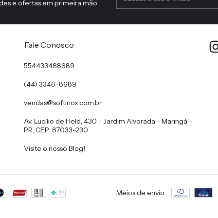
des e ofertas em primeira mão
Fale Conosco
554433468689
(44) 3346-8689
vendas@softinox.com.br
Av. Lucílio de Held, 430 - Jardim Alvorada - Maringá -
PR, CEP: 87033-230
Visite o nosso Blog!
Meios de envio