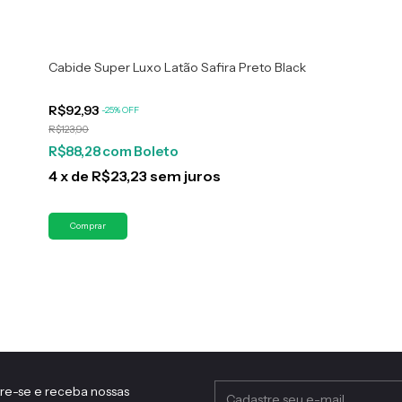
Cabide Super Luxo Latão Safira Preto Black
R$92,93
-
25
%
OFF
R$123,90
R$88,28
com
Boleto
4
x
de
R$23,23
sem juros
re-se e receba nossas