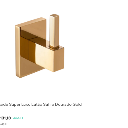
bide Super Luxo Latão Safira Dourado Gold
131,18
-
25
%
OFF
74,90