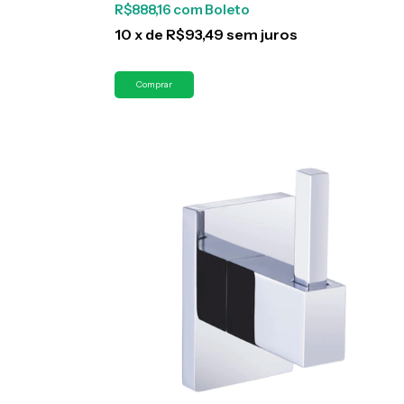
R$888,16
com
Boleto
10
x
de
R$93,49
sem juros