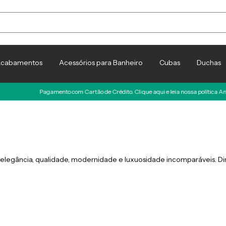
cabamentos
Acessórios para Banheiro
Cubas
Duchas
Pagamento com Cartão de Crédito. Clique aqui e leia nossa política Antifraude
legância, qualidade, modernidade e luxuosidade incomparáveis. Dir