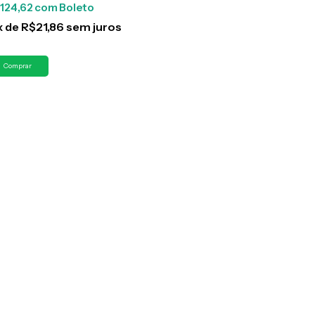
124,62
com
Boleto
x
de
R$21,86
sem juros