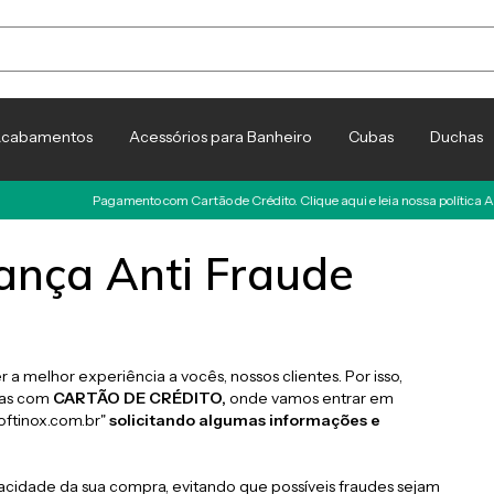
cabamentos
Acessórios para Banheiro
Cubas
Duchas
Pagamento com Cartão de Crédito. Clique aqui e leia nossa política An
rança Anti Fraude
 a melhor experiência a vocês, nossos clientes. Por isso,
tas com
CARTÃO DE CRÉDITO,
onde vamos entrar em
ftinox.com.br
"
solicitando algumas informações e
racidade da sua compra, evitando que possíveis fraudes sejam