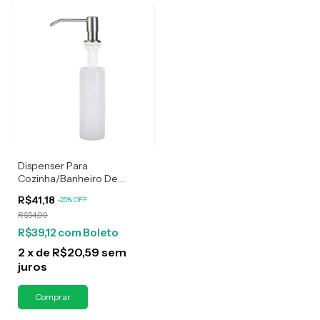
Dispenser Para
Cozinha/Banheiro De
Detergente/Sabonete
R$41,18
-
25
%
OFF
R$54,90
R$39,12
com
Boleto
2
x
de
R$20,59
sem
juros