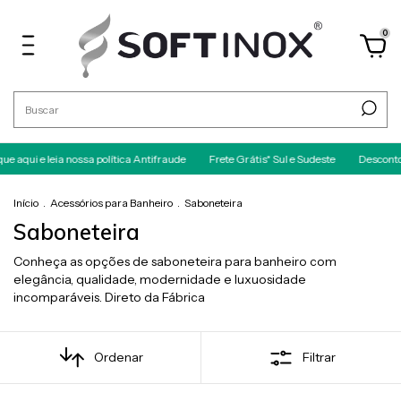
0
 aqui e leia nossa política Antifraude
Frete Grátis* Sul e Sudeste
Desconto 
Início
.
Acessórios para Banheiro
.
Saboneteira
Saboneteira
Conheça as opções de saboneteira para banheiro com
elegância, qualidade, modernidade e luxuosidade
incomparáveis. Direto da Fábrica
Ordenar
Filtrar