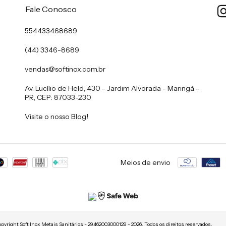
Fale Conosco
554433468689
(44) 3346-8689
vendas@softinox.com.br
Av. Lucílio de Held, 430 - Jardim Alvorada - Maringá -
PR, CEP: 87033-230
Visite o nosso Blog!
Meios de envio
pyright Soft Inox Metais Sanitários - 29462003000129 - 2026. Todos os direitos reservados.