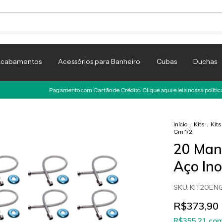
cabamentos
Acessórios para Banheiro
Cubas
Duchas
Pagamento com Cartão de Crédito. Clique aqui e leia nossa política Antifrau
Início
.
Kits
.
Kits
Cm 1/2
20 Mang
Aço In
SKU:
KIT20EN
R$373,90
R$355,21
co