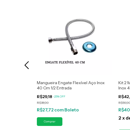
vel Aço Inox
Mangueira Engate Flexível Aço Inox
Kit 2
40 Cm 1/2 Entrada
Inox 
R$29,18
R$42
-
25
%
OFF
R$38,90
R$56,9
R$27,72
com
Boleto
R$40
2
x
d