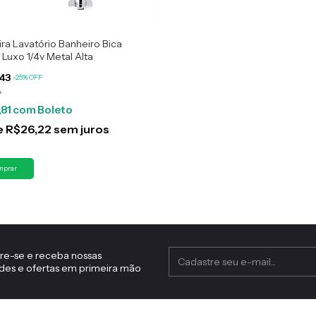
ira Lavatório Banheiro Bica
Luxo 1/4v Metal Alta
,43
-
25
%
OFF
0
,81
com
Boleto
e
R$26,22
sem juros
re-se e receba nossas
des e ofertas em primeira mão