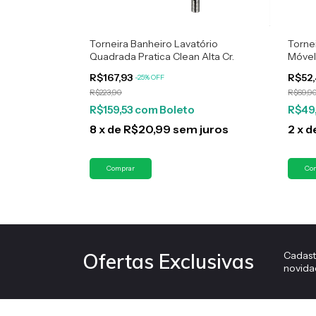
Torneira Banheiro Lavatório
Torne
Quadrada Pratica Clean Alta Cr.
Móvel 
R$167,93
R$52
-
25
%
OFF
R$223,90
R$69,9
R$159,53
com
Boleto
R$49
8
x
de
R$20,99
sem juros
2
x
d
Cadast
Ofertas Exclusivas
novida