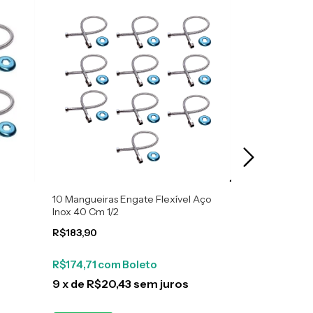
10 Mangueiras Engate Flexível Aço
50 Mangueiras
Inox 40 Cm 1/2
Inox 40 Cm 1/
R$183,90
R$929,90
R$174,71
com
Boleto
R$883,41
co
9
x
de
R$20,43
sem juros
10
x
de
R$9