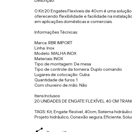
Descrição:
O Kit 20 Engates Flexíveis de 40cm é uma solução 
oferecendo flexibilidade e facilidade na instalaçã
em aplicações domésticas e comerciais.
Informações Técnicas:
Marca: RBR IMPORT
Linha: Inox
Modelo: MALHA INOX
Materiais: INOX
Tipo de montagem: De mesa
Tipo de controle da torneira: Duplo comando
Lugares de colocação: Cuba
Quantidade de furos: 1
Com chuveiro de mão: Não
Itens Inclusos:
20 UNIDADES DE ENGATE FLEXÍVEL 40 CM TRA
TAGS: Kit, Engate flexível, 40cm, Sistema hidráulico
Projeto hidráulico, Conexão segura, Eficiente, Solu