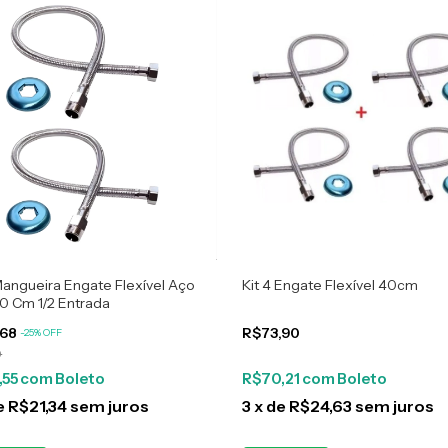
 Mangueira Engate Flexível Aço
Kit 4 Engate Flexível 40cm
40 Cm 1/2 Entrada
,68
R$73,90
-
25
%
OFF
0
,55
com
Boleto
R$70,21
com
Boleto
e
R$21,34
sem juros
3
x
de
R$24,63
sem juros