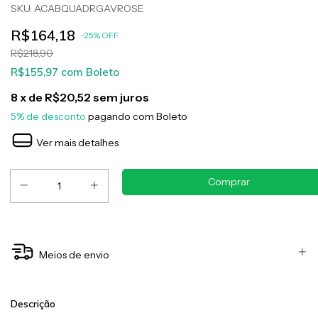
SKU:
ACABQUADRGAVROSE
R$164,18
-
25
%
OFF
R$218,90
R$155,97
com
Boleto
8
x de
R$20,52
sem juros
5% de desconto
pagando com Boleto
Ver mais detalhes
Meios de envio
Descrição