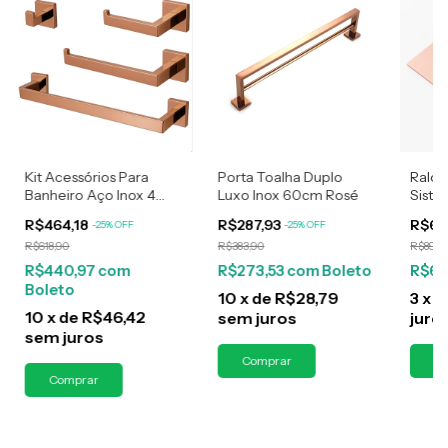
Kit Acessórios Para
Porta Toalha Duplo
Ralo 
Banheiro Aço Inox 4
Luxo Inox 60cm Rosé
Siste
Peças Luxo Rose Gold
Para 
R$464,18
R$287,93
R$67
-
25
%
OFF
-
25
%
OFF
R$618,90
R$383,90
R$89,9
R$440,97
com
R$273,53
com
Boleto
R$64
Boleto
10
x
de
R$28,79
3
x
d
10
x
de
R$46,42
sem juros
juro
sem juros