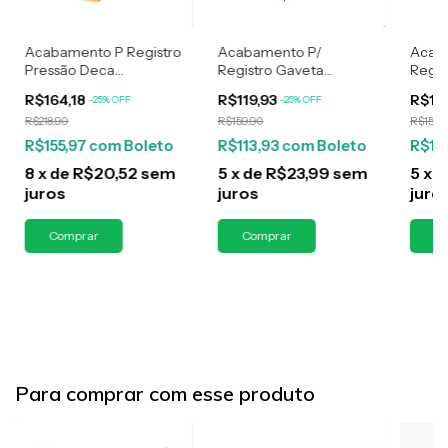
Acabamento P Registro
Acabamento P/
Acab
Pressão Deca
Registro Gaveta
Regis
Quadrado Alavanca
Pressão Deca
Quad
R$164,18
R$119,93
R$11
-
25
%
OFF
-
25
%
OFF
Dourado
Quadrado Alavanca
Black
R$218,90
R$159,90
R$159,
R$155,97
com
Boleto
R$113,93
com
Boleto
R$11
8
x
de
R$20,52
sem
5
x
de
R$23,99
sem
5
x
d
juros
juros
juro
Para comprar com esse produto