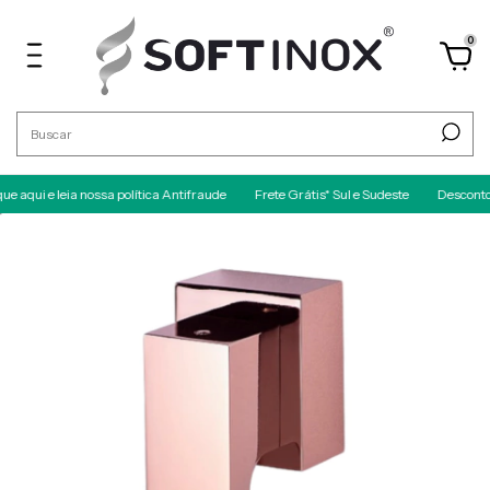
0
leia nossa política Antifraude
Frete Grátis* Sul e Sudeste
Desconto no PIX