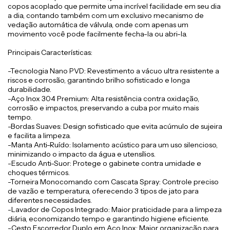
copos acoplado que permite uma incrível facilidade em seu dia
a dia, contando também com um exclusivo mecanismo de
vedação automática de válvula, onde com apenas um
movimento você pode facilmente fecha-la ou abri-la.
Principais Características:
-Tecnologia Nano PVD: Revestimento a vácuo ultra resistente a
riscos e corrosão, garantindo brilho sofisticado e longa
durabilidade.
-Aço Inox 304 Premium: Alta resistência contra oxidação,
corrosão e impactos, preservando a cuba por muito mais
tempo.
-Bordas Suaves: Design sofisticado que evita acúmulo de sujeira
e facilita a limpeza.
-Manta Anti-Ruído: Isolamento acústico para um uso silencioso,
minimizando o impacto da água e utensílios.
-Escudo Anti-Suor: Protege o gabinete contra umidade e
choques térmicos.
-Torneira Monocomando com Cascata Spray: Controle preciso
de vazão e temperatura, oferecendo 3 tipos de jato para
diferentes necessidades.
-Lavador de Copos Integrado: Maior praticidade para a limpeza
diária, economizando tempo e garantindo higiene eficiente.
-Cesto Escorredor Duplo em Aço Inox: Maior organização para