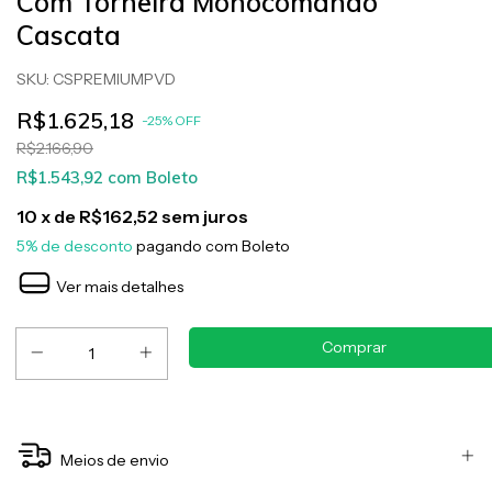
Com Torneira Monocomando
Cascata
SKU:
CSPREMIUMPVD
R$1.625,18
-
25
%
OFF
R$2.166,90
R$1.543,92
com
Boleto
10
x de
R$162,52
sem juros
5% de desconto
pagando com Boleto
Ver mais detalhes
Meios de envio