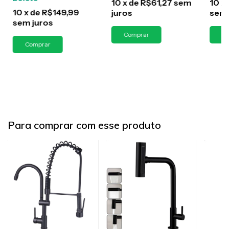
10
x
de
R$61,27
sem
10
x
10
x
de
R$149,99
juros
sem 
sem juros
Para comprar com esse produto