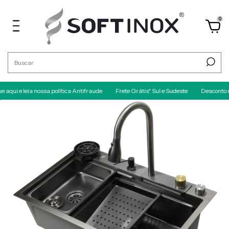
0
leia nossa política Antifraude
Frete Grátis* Sul e Sudeste
Desconto no PIX