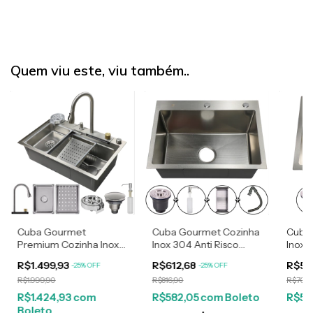
Quem viu este, viu também..
Cuba Gourmet
Cuba Gourmet Cozinha
Cuba
Premium Cozinha Inox
Inox 304 Anti Risco
Inox 
304 Anti Risco Nano
Nano PVD Escovada
Nano
R$1.499,93
R$612,68
R$53
-
25
%
OFF
-
25
%
OFF
PVD Escovada Com
60x45 cm Completa
44x4
R$1.999,90
R$816,90
R$709,
Torneira
Com Acessórios
Com A
Monocomando
R$1.424,93
com
R$582,05
com
Boleto
R$50
Cascata
Boleto