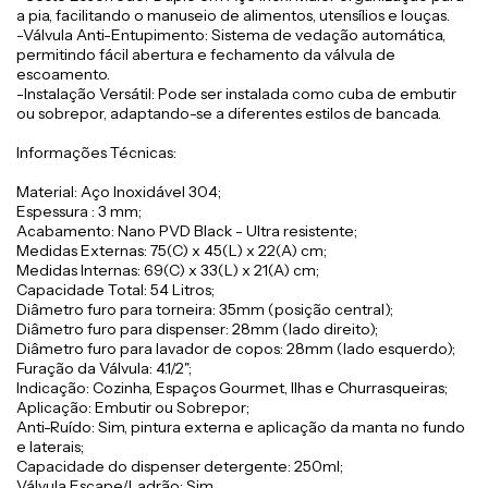
a pia, facilitando o manuseio de alimentos, utensílios e louças.
-Válvula Anti-Entupimento: Sistema de vedação automática,
permitindo fácil abertura e fechamento da válvula de
escoamento.
-Instalação Versátil: Pode ser instalada como cuba de embutir
ou sobrepor, adaptando-se a diferentes estilos de bancada.
Informações Técnicas:
Material: Aço Inoxidável 304;
Espessura : 3 mm;
Acabamento: Nano PVD Black - Ultra resistente;
Medidas Externas: 75(C) x 45(L) x 22(A) cm;
Medidas Internas: 69(C) x 33(L) x 21(A) cm;
Capacidade Total: 54 Litros;
Diâmetro furo para torneira: 35mm (posição central);
Diâmetro furo para dispenser: 28mm (lado direito);
Diâmetro furo para lavador de copos: 28mm (lado esquerdo);
Furação da Válvula: 4.1/2";
Indicação: Cozinha, Espaços Gourmet, Ilhas e Churrasqueiras;
Aplicação: Embutir ou Sobrepor;
Anti-Ruído: Sim, pintura externa e aplicação da manta no fundo
e laterais;
Capacidade do dispenser detergente: 250ml;
Válvula Escape/Ladrão: Sim,