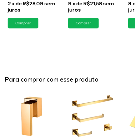
2
x
de
R$28,09
sem
9
x
de
R$21,58
sem
8
x
d
juros
juros
juro
Para comprar com esse produto