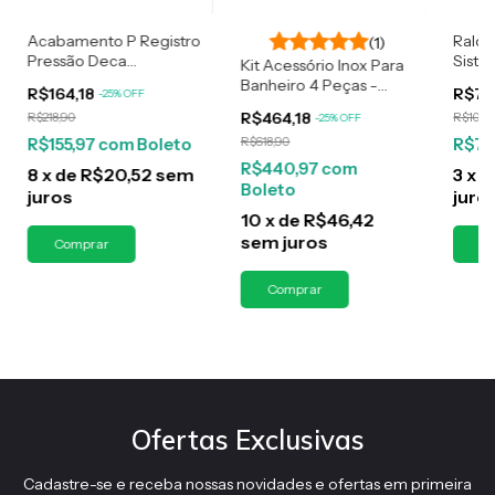
Acabamento P Registro
Ralo 
(1)
Pressão Deca
Siste
Kit Acessório Inox Para
Quadrado Alavanca
Para 
Banheiro 4 Peças -
R$164,18
R$78
-
25
%
OFF
Dourado
Dourado Gold
R$464,18
R$218,90
R$104,
-
25
%
OFF
R$155,97
com
Boleto
R$618,90
R$74
R$440,97
com
8
x
de
R$20,52
sem
3
x
d
Boleto
juros
juro
10
x
de
R$46,42
sem juros
Ofertas Exclusivas
Cadastre-se e receba nossas novidades e ofertas em primeira