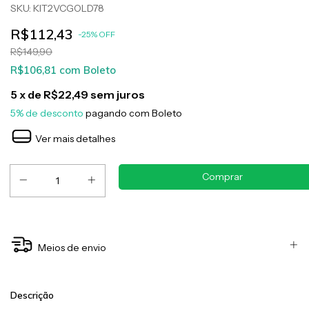
SKU:
KIT2VCGOLD78
R$112,43
-
25
%
OFF
R$149,90
R$106,81
com
Boleto
5
x de
R$22,49
sem juros
5% de desconto
pagando com Boleto
Ver mais detalhes
Meios de envio
Descrição