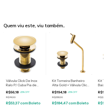
Quem viu este, viu também..
Válvula Click De Inox
Kit Torneira Banheiro
Kit T
Ralo P/ Cuba Pia de
Alta Gold + Válvula Click
Baixa
Banheiro Lavatório 7/8
Dourada 7/8
Click
R$56,18
R$194,18
R$17
-
25
%
OFF
-
25
%
OFF
Dourada Gold de 3cm
R$74,90
R$258,90
R$229,
R$53,37
com
Boleto
R$184,47
com
Boleto
R$16