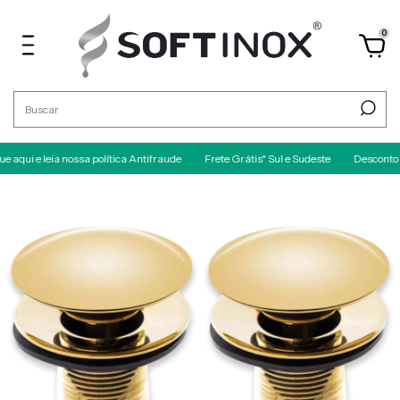
0
 leia nossa política Antifraude
Frete Grátis* Sul e Sudeste
Desconto no PIX