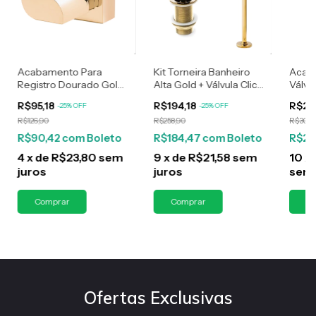
Acabamento Para
Kit Torneira Banheiro
Acab
Registro Dourado Gold
Alta Gold + Válvula Click
Válvu
Padrão Deca Gota
Dourada 1.1/4
Para 
R$95,18
R$194,18
R$23
-
25
%
OFF
-
25
%
OFF
Dour
R$126,90
R$258,90
R$309,
R$90,42
com
Boleto
R$184,47
com
Boleto
R$22
4
x
de
R$23,80
sem
9
x
de
R$21,58
sem
10
x
juros
juros
sem 
Ofertas Exclusivas