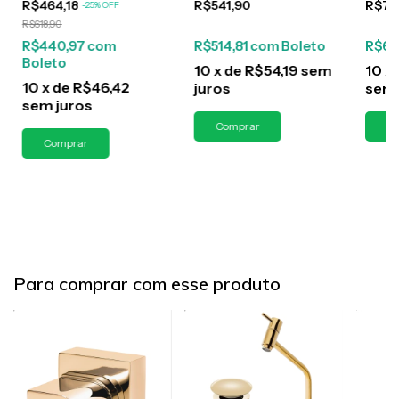
R$464,18
R$541,90
R$70
-
25
%
OFF
Fosco
R$618,90
R$440,97
com
R$514,81
com
Boleto
R$67
Boleto
10
x
de
R$54,19
sem
10
x
10
x
de
R$46,42
juros
sem 
sem juros
Para comprar com esse produto