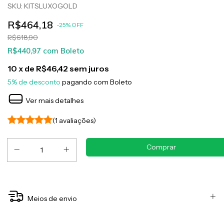
SKU:
KITSLUXOGOLD
R$464,18
-
25
%
OFF
R$618,90
R$440,97
com
Boleto
10
x de
R$46,42
sem juros
5% de desconto
pagando com Boleto
Ver mais detalhes
(1 avaliações)
Meios de envio