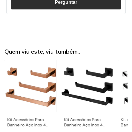
Perguntar
Quem viu este, viu também..
Kit Acessórios Para
Kit Acessórios Para
Kit A
Banheiro Aço Inox 4
Banheiro Aço Inox 4
Banhe
Peças Luxo Rose Gold
Peças Luxo Preto
Peça