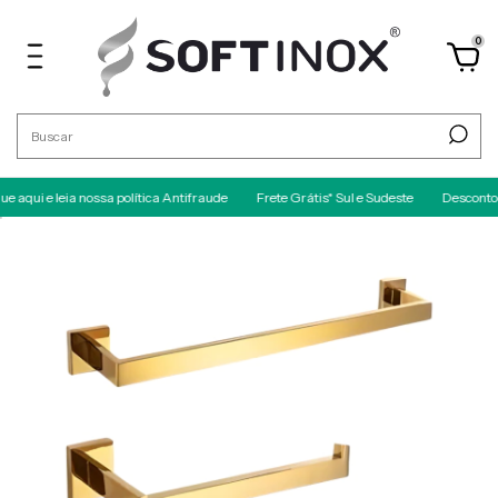
0
 leia nossa política Antifraude
Frete Grátis* Sul e Sudeste
Desconto no PIX