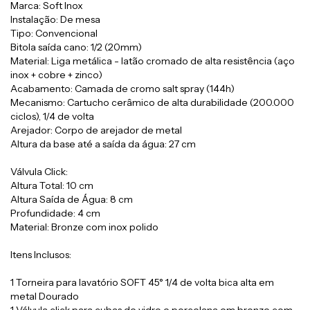
Marca: Soft Inox
Instalação: De mesa
Tipo: Convencional
Bitola saída cano: 1/2 (20mm)
Material: Liga metálica - latão cromado de alta resistência (aço
inox + cobre + zinco)
Acabamento: Camada de cromo salt spray (144h)
Mecanismo: Cartucho cerâmico de alta durabilidade (200.000
ciclos), 1/4 de volta
Arejador: Corpo de arejador de metal
Altura da base até a saída da água: 27 cm
Válvula Click:
Altura Total: 10 cm
Altura Saída de Água: 8 cm
Profundidade: 4 cm
Material: Bronze com inox polido
Itens Inclusos:
1 Torneira para lavatório SOFT 45° 1/4 de volta bica alta em
metal Dourado
1 Válvula click para cubas de vidro e porcelana em bronze com