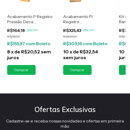
Acabamento P Registro
Acabamento P/
Kit A
Pressão Deca
Registro
Banhe
Quadrado Alavanca
Monocomando Base
Safir
R$164,18
R$325,43
R$73
-
25
%
OFF
-
25
%
OFF
Dourado
Docol Dourado Gold
R$218,90
R$433,90
R$978,
R$155,97
com
Boleto
R$309,16
com
Boleto
R$69
8
x
de
R$20,52
sem
10
x
de
R$32,54
10
x
juros
sem juros
juro
Ofertas Exclusivas
Cadastre-se e receba nossas novidades e ofertas em primeira
mão