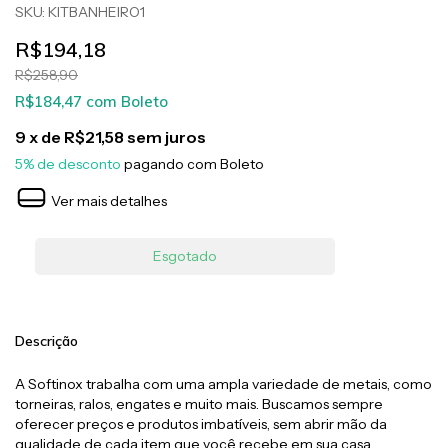
SKU:
KITBANHEIRO1
R$194,18
R$258,90
R$184,47
com
Boleto
9
x de
R$21,58
sem juros
5% de desconto
pagando com Boleto
Ver mais detalhes
Descrição
A Softinox trabalha com uma ampla variedade de metais, como
torneiras, ralos, engates e muito mais. Buscamos sempre
oferecer preços e produtos imbatíveis, sem abrir mão da
qualidade de cada item que você recebe em sua casa.