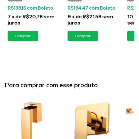
R$193,90
R$258,90
R$318,
R$138,16
com
Boleto
R$184,47
com
Boleto
R$22
7
x
de
R$20,78
sem
9
x
de
R$21,58
sem
10
x
juros
juros
sem 
Para comprar com esse produto