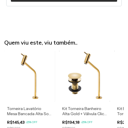
Quem viu este, viu também..
Torneira Lavatório
Kit Torneira Banheiro
Kit B
Mesa Bancada Alta Soft
Alta Gold + Válvula Click
Tornei
Inox Gold
Dourada 7/8
Enga
R$145,43
R$194,18
R$23
-
25
%
OFF
-
25
%
OFF