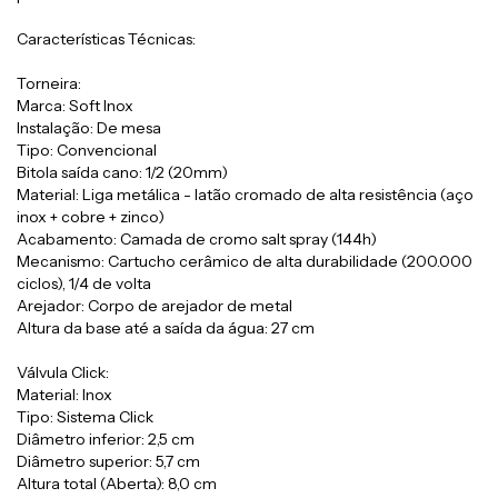
Características Técnicas:
Torneira:
Marca: Soft Inox
Instalação: De mesa
Tipo: Convencional
Bitola saída cano: 1/2 (20mm)
Material: Liga metálica - latão cromado de alta resistência (aço
inox + cobre + zinco)
Acabamento: Camada de cromo salt spray (144h)
Mecanismo: Cartucho cerâmico de alta durabilidade (200.000
ciclos), 1/4 de volta
Arejador: Corpo de arejador de metal
Altura da base até a saída da água: 27 cm
Válvula Click:
Material: Inox
Tipo: Sistema Click
Diâmetro inferior: 2,5 cm
Diâmetro superior: 5,7 cm
Altura total (Aberta): 8,0 cm