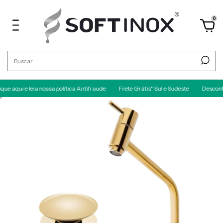
0
e leia nossa política Antifraude
Frete Grátis* Sul e Sudeste
Desconto no PIX