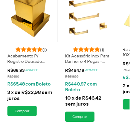
Ralo I
(1)
(1)
10X10
Acabamento P/
Kit Acessório Inox Para
Registro Dourado
Banheiro 4 Peças -
R$56
Quadrado De Metal
Dourado Gold
R$68,93
R$464,18
R$74,9
-
25
%
OFF
-
25
%
OFF
Padrão Deca
R$91,90
R$618,90
R$53
R$65,48
com
Boleto
R$440,97
com
2
x
d
Boleto
juro
3
x
de
R$22,98
sem
10
x
de
R$46,42
juros
sem juros