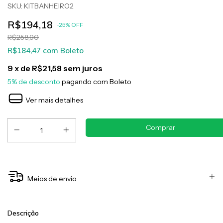
SKU:
KITBANHEIRO2
R$194,18
-
25
%
OFF
R$258,90
R$184,47
com
Boleto
9
x de
R$21,58
sem juros
5% de desconto
pagando com Boleto
Ver mais detalhes
Meios de envio
Descrição