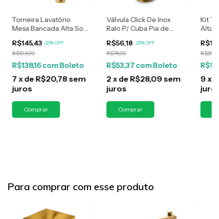
Torneira Lavatório
Válvula Click De Inox
Kit T
Mesa Bancada Alta Soft
Ralo P/ Cuba Pia de
Alta G
Inox Gold
Banheiro Lavatório 7/8
Doura
R$145,43
R$56,18
R$19
-
25
%
OFF
-
25
%
OFF
Dourada Gold de 3cm
R$193,90
R$74,90
R$258,
R$138,16
com
Boleto
R$53,37
com
Boleto
R$18
7
x
de
R$20,78
sem
2
x
de
R$28,09
sem
9
x
d
juros
juros
juro
Para comprar com esse produto