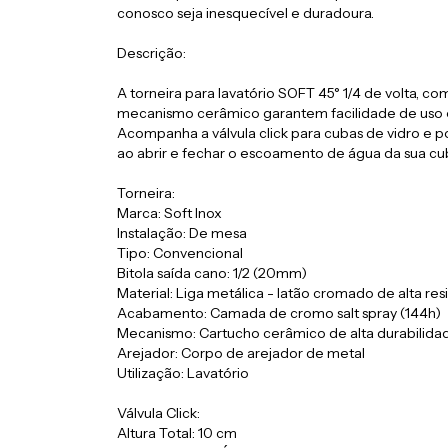
conosco seja inesquecível e duradoura.
Descrição:
A torneira para lavatório SOFT 45° 1/4 de volta, 
mecanismo cerâmico garantem facilidade de uso e
Acompanha a válvula click para cubas de vidro e p
ao abrir e fechar o escoamento de água da sua cu
Torneira:
Marca: Soft Inox
Instalação: De mesa
Tipo: Convencional
Bitola saída cano: 1/2 (20mm)
Material: Liga metálica - latão cromado de alta resi
Acabamento: Camada de cromo salt spray (144h)
Mecanismo: Cartucho cerâmico de alta durabilidade
Arejador: Corpo de arejador de metal
Utilização: Lavatório
Válvula Click:
Altura Total: 10 cm