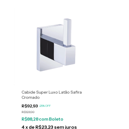
Cabide Super Luxo Latão Safira
Cromado
R$92,93
-
25
%
OFF
R$123,90
R$88,28
com
Boleto
4
x
de
R$23,23
sem juros