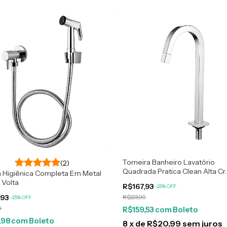
Torneira Banheiro Lavatório
(2)
Quadrada Pratica Clean Alta Cr.
 Higiênica Completa Em Metal
 Volta
R$167,93
-
25
%
OFF
,93
R$223,90
-
25
%
OFF
0
R$159,53
com
Boleto
,98
com
Boleto
8
x
de
R$20,99
sem juros