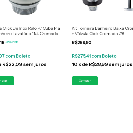
a Click De Inox Ralo P/ Cuba Pia
Kit Torneira Banheiro Baixa C
nheiro Lavatório 1.1/4 Cromada
+ Válvula Click Cromada 7/8
cm
,18
R$289,90
-
25
%
OFF
0
,97
com
Boleto
R$275,41
com
Boleto
e
R$22,09
sem juros
10
x
de
R$28,99
sem juros