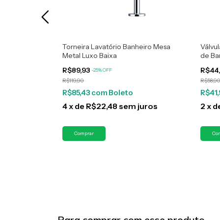
aixa Gold +
Torneira Lavatório Banheiro Mesa
Válvul
/4
Metal Luxo Baixa
de Ba
de 4
R$89,93
R$44
-
25
%
OFF
R$119,90
R$58,9
R$85,43
com
Boleto
R$41
juros
4
x
de
R$22,48
sem juros
2
x
d
Para comprar com esse produto