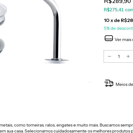
R$289,90
R$275,41
co
10
x de
R$28
5% de descon
Ver mais 
Meios de
etais, como torneiras, ralos, engates e muito mais. Buscamos sempre
em sua casa. Selecionamos cuidadosamente os melhores produtos pa