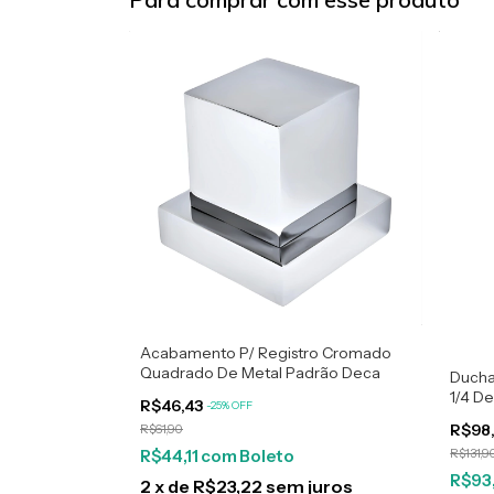
Acabamento P/ Registro Cromado
Quadrado De Metal Padrão Deca
Ducha
1/4 De
R$46,43
-
25
%
OFF
R$98
R$61,90
R$44,11
com
Boleto
R$131,9
R$93
2
x
de
R$23,22
sem juros