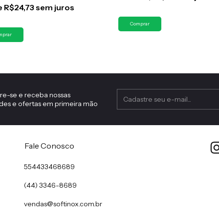
e
R$24,73
sem juros
re-se e receba nossas
des e ofertas em primeira mão
Fale Conosco
554433468689
(44) 3346-8689
vendas@softinox.com.br