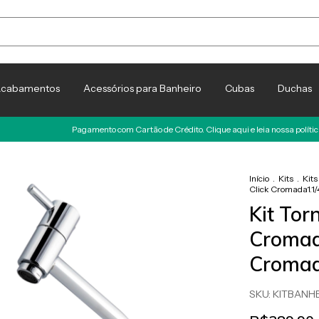
cabamentos
Acessórios para Banheiro
Cubas
Duchas
Pagamento com Cartão de Crédito. Clique aqui e leia nossa política Antifraude
Início
.
Kits
.
Kits
Click Cromada1.1/
Kit Tor
Cromada
Cromad
SKU:
KITBANH