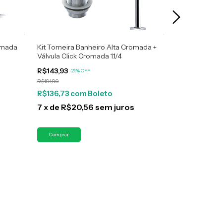
romada
Kit Torneira Banheiro Alta Cromada +
Kit Torneira 
Válvula Click Cromada 1.1/4
Válvula Click
R$143,93
R$289,90
-
25
%
OFF
R$191,90
R$136,73
com
Boleto
R$275,41
co
7
x
de
R$20,56
sem juros
10
x
de
R$2