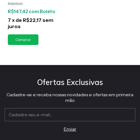
R$206,90
Antiaderente + Pincel
de Silicone
R$147,42
com
Boleto
7
x
de
R$22,17
sem
juros
Ofertas Exclusivas
Cadastre-se e receba nossas novidades e ofertas em primeira
mão