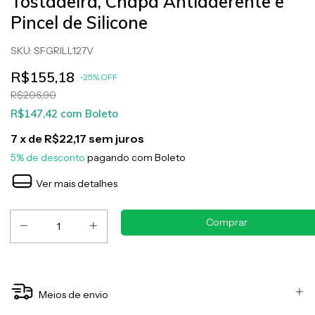
Tostadeira, Chapa Antiaderente e
Pincel de Silicone
SKU:
SFGRILL127V
R$155,18
-
25
%
OFF
R$206,90
R$147,42
com
Boleto
7
x de
R$22,17
sem juros
5% de desconto
pagando com Boleto
Ver mais detalhes
Meios de envio