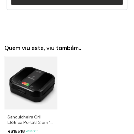
Quem viu este, viu também..
Sanduicheira Grill
Elétrica Portátil 2 em 1
Preta 220V Mini Grill
R$155,18
-
25
%
OFF
Tostadeira, Chapa