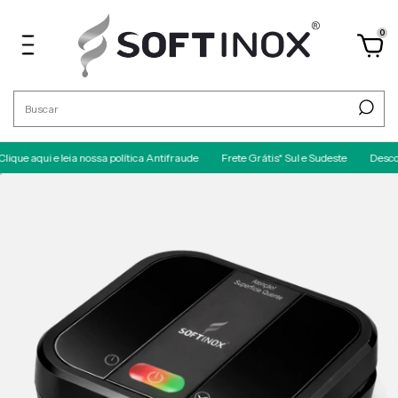
0
i e leia nossa política Antifraude
Frete Grátis* Sul e Sudeste
Desconto no P