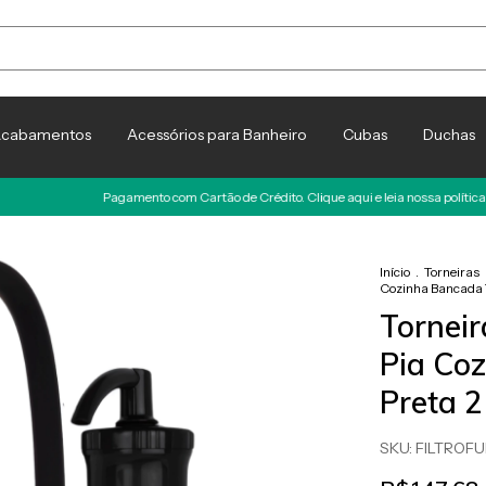
cabamentos
Acessórios para Banheiro
Cubas
Duchas
Pagamento com Cartão de Crédito. Clique aqui e leia nossa política Antifraude
F
Início
.
Torneiras
Cozinha Bancada T
Torneir
Pia Co
Preta 2
SKU:
FILTROF