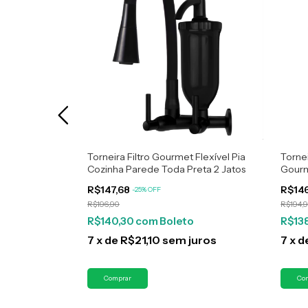
a Gourmet
Torneira Filtro Gourmet Flexível Pia
Torne
Cozinha Parede Toda Preta 2 Jatos
Gourm
R$147,68
R$14
-
25
%
OFF
R$196,90
R$194,
R$140,30
com
Boleto
R$13
juros
7
x
de
R$21,10
sem juros
7
x
d