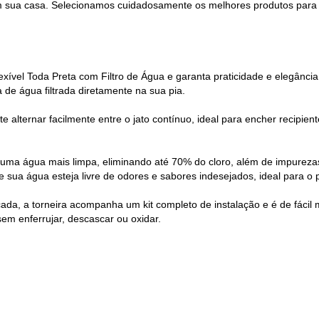
 sua casa. Selecionamos cuidadosamente os melhores produtos para 
xível Toda Preta com Filtro de Água e garanta praticidade e elegânc
a de água filtrada diretamente na sua pia.
 alternar facilmente entre o jato contínuo, ideal para encher recipiente
a uma água mais limpa, eliminando até 70% do cloro, além de impureza
ue sua água esteja livre de odores e sabores indesejados, ideal para o
ancada, a torneira acompanha um kit completo de instalação e é de fác
sem enferrujar, descascar ou oxidar.