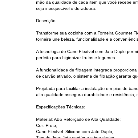
mão da qualidade de cada item que você recebe em
seja inesquecível e duradoura.
Descrição:
Transforme sua cozinha com a Torneira Gourmet Fle
torneira une beleza, funcionalidade e a conveniênci
A tecnologia de Cano Flexível com Jato Duplo permite
perfeito para higienizar frutas e legumes.
A funcionalidade de filtragem integrada proporcion
de carvão ativado, o sistema de filtração garante q
Projetada para facilitar a instalação em pias de b
alta qualidade assegura durabilidade e resistência, 
Especificações Técnicas:
Material: ABS Reforçado de Alta Qualidade;
Cor: Preto;
Cano Flexível: Silicone com Jato Duplo;
Tipo de Jato: Jato contínuo e jato ducha;