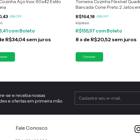
Cozinha Aço Inox 60x42 Estilo
Torneira Cozinha Flexível Quad
ana
Bancada Cone Preto 2 Jatos e
Metal
0,43
R$164,18
-
25
%
OFF
-
25
%
OFF
90
R$218,90
3,41
com
Boleto
R$155,97
com
Boleto
de
R$34,04
sem juros
8
x
de
R$20,52
sem juros
re-se e receba nossas
des e ofertas em primeira mão
Fale Conosco