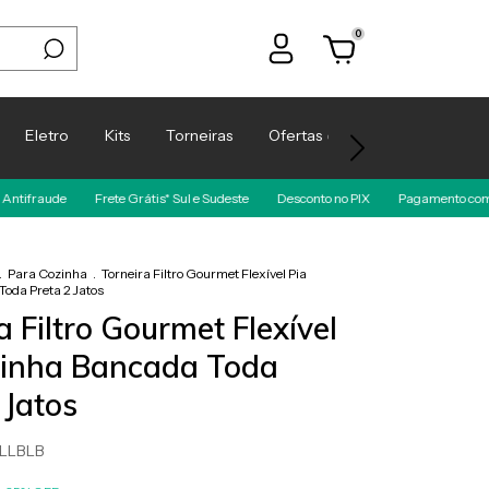
0
Eletro
Kits
Torneiras
Ofertas️‍ 🔥
Espaço Arquite
rete Grátis* Sul e Sudeste
Desconto no PIX
Pagamento com Cartão de Crédito.
.
Para Cozinha
.
Torneira Filtro Gourmet Flexível Pia
oda Preta 2 Jatos
a Filtro Gourmet Flexível
zinha Bancada Toda
 Jatos
ULLBLB