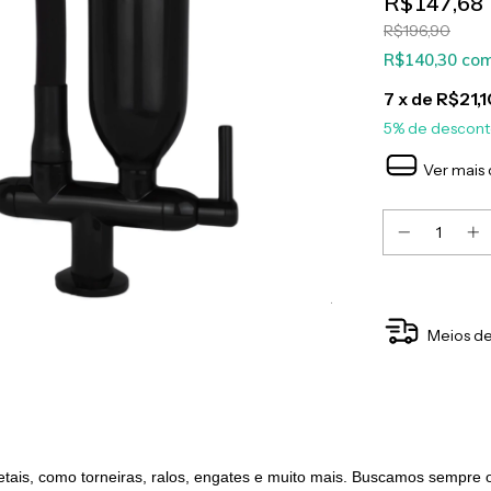
R$147,68
R$196,90
R$140,30
co
7
x de
R$21,1
5% de descon
Ver mais 
Meios de
ais, como torneiras, ralos, engates e muito mais. Buscamos sempre of