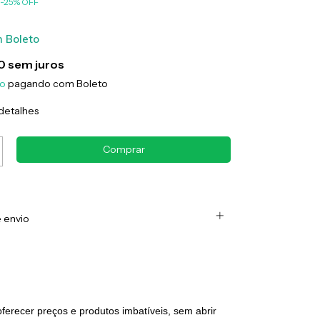
-
25
%
OFF
m
Boleto
0
sem juros
to
pagando com Boleto
detalhes
 envio
erecer preços e produtos imbatíveis, sem abrir