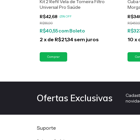
vel Aço Inox
Kit 2 Refil Vela de Torneira Filtro
Cuba 
Universal Pro Saúde
Morg
R$42,68
R$34
-
25
%
OFF
R$56,90
R$453,
R$40,55
com
Boleto
R$32
2
x
de
R$21,34
sem juros
10
x
Cadast
Ofertas Exclusivas
novida
Suporte