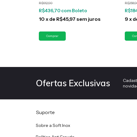
R$612,90
R$258,
R$436,70
com
Boleto
R$18
juros
10
x
de
R$45,97
sem juros
9
x
d
Cadast
Ofertas Exclusivas
novida
Suporte
Sobre a Soft Inox
Política Anti Fraude