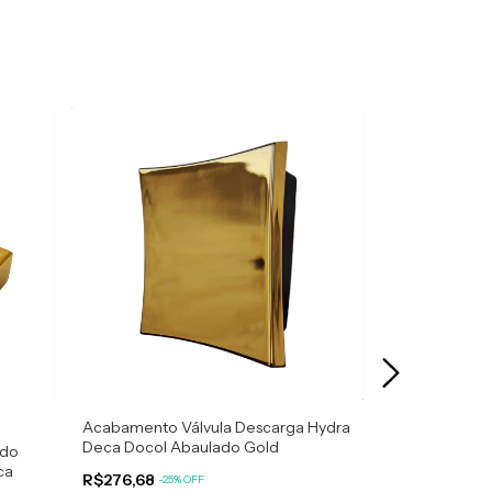
Acabamento Válvula Descarga Hydra
Ralo Intelige
Deca Docol Abaulado Gold
ado
ca
R$276,68
R$56,18
-
25
%
OFF
-
25
%
O