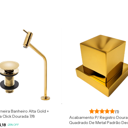
rneira Banheiro Alta Gold +
(1)
a Click Dourada 7/8
Acabamento P/ Registro Dour
Quadrado De Metal Padrão De
4,18
-
25
%
OFF