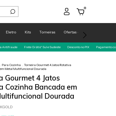
0
Eletro
Kits
Torneiras
Ofertas️‍ 🔥
Espaço Arquite
Frete Grátis* Sul e Sudeste
Desconto no PIX
Pagamento com Cartão de Crédi
.
Para Cozinha
.
Torneira Gourmet 4 Jatos Rotativa
em Metal Multifuncional Dourada
a Gourmet 4 Jatos
va Cozinha Bancada em
ultifuncional Dourada
RKGOLD