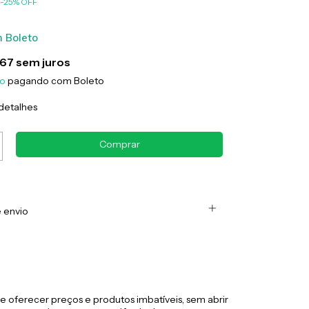
-
25
%
OFF
m
Boleto
,67
sem juros
to
pagando com Boleto
detalhes
 envio
 oferecer preços e produtos imbatíveis, sem abrir