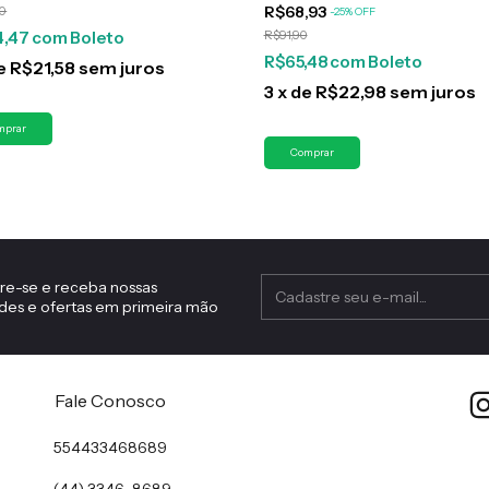
R$68,93
90
-
25
%
OFF
4,47
com
Boleto
R$91,90
R$65,48
com
Boleto
e
R$21,58
sem juros
3
x
de
R$22,98
sem juros
re-se e receba nossas
des e ofertas em primeira mão
Fale Conosco
554433468689
(44) 3346-8689