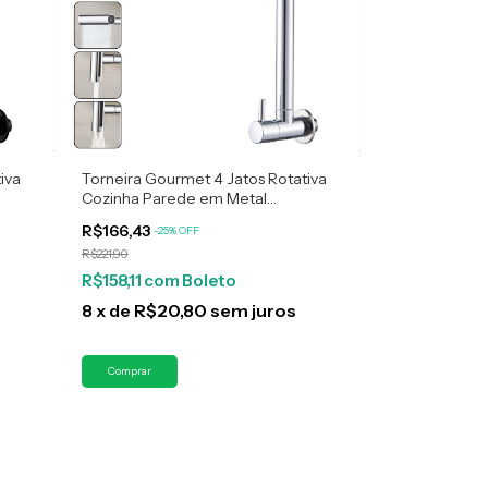
iva
Torneira Gourmet 4 Jatos Rotativa
Cozinha Parede em Metal
Multifuncional Cromada
R$166,43
-
25
%
OFF
R$221,90
R$158,11
com
Boleto
8
x
de
R$20,80
sem juros