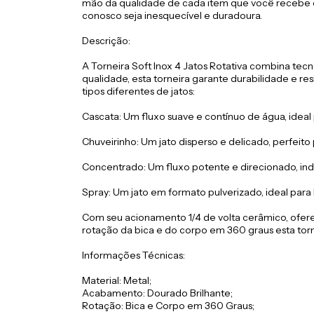
mão da qualidade de cada item que você recebe 
conosco seja inesquecível e duradoura.
Descrição:
A Torneira Soft Inox 4 Jatos Rotativa combina tecn
qualidade, esta torneira garante durabilidade e 
tipos diferentes de jatos:
Cascata: Um fluxo suave e contínuo de água, idea
Chuveirinho: Um jato disperso e delicado, perfeito
Concentrado: Um fluxo potente e direcionado, indi
Spray: Um jato em formato pulverizado, ideal par
Com seu acionamento 1/4 de volta cerâmico, ofere
rotação da bica e do corpo em 360 graus esta torn
Informações Técnicas:
Material: Metal;
Acabamento: Dourado Brilhante;
Rotação: Bica e Corpo em 360 Graus;