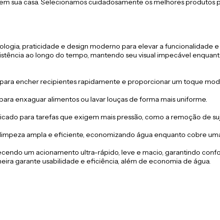
em sua casa. Selecionamos cuidadosamente os melhores produtos pa
ologia, praticidade e design moderno para elevar a funcionalidade e 
resistência ao longo do tempo, mantendo seu visual impecável enqua
l para encher recipientes rapidamente e proporcionar um toque mod
 para enxaguar alimentos ou lavar louças de forma mais uniforme.
cado para tarefas que exigem mais pressão, como a remoção de sujei
a limpeza ampla e eficiente, economizando água enquanto cobre uma
cendo um acionamento ultra-rápido, leve e macio, garantindo confor
eira garante usabilidade e eficiência, além de economia de água.