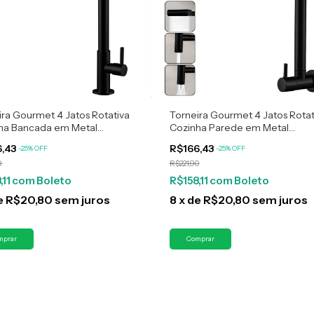
ira Gourmet 4 Jatos Rotativa
Torneira Gourmet 4 Jatos Rotat
ha Bancada em Metal
Cozinha Parede em Metal
funcional Preto Fosco
Multifuncional Preto Fosco
6,43
R$166,43
-
25
%
OFF
-
25
%
OFF
0
R$221,90
,11
com
Boleto
R$158,11
com
Boleto
e
R$20,80
sem juros
8
x
de
R$20,80
sem juros