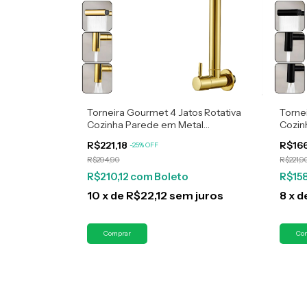
Torneira Gourmet 4 Jatos Rotativa
Torne
Cozinha Parede em Metal
Cozin
Multifuncional Dourada
Multi
R$221,18
R$16
-
25
%
OFF
R$294,90
R$221,9
R$210,12
com
Boleto
R$158
10
x
de
R$22,12
sem juros
8
x
d