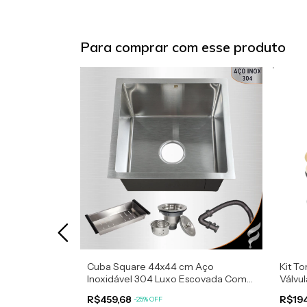
Para comprar com esse produto
nox 20x20cm
Cuba Square 44x44 cm Aço
Kit To
om Braço
Inoxidável 304 Luxo Escovada Com
Válvul
Acessórios
R$459,68
R$19
-
25
%
OFF