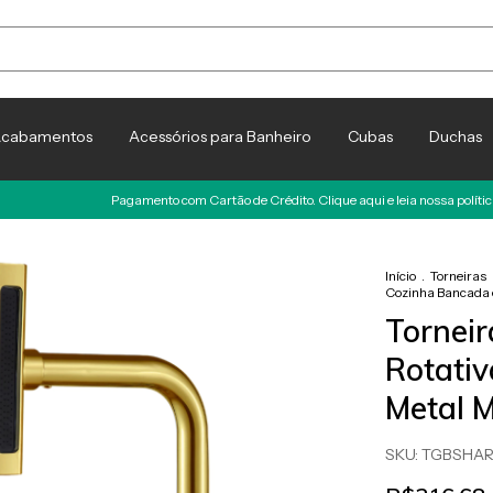
cabamentos
Acessórios para Banheiro
Cubas
Duchas
Pagamento com Cartão de Crédito. Clique aqui e leia nossa política Antifraude
Início
.
Torneiras
Cozinha Bancada 
Torneir
Rotati
Metal M
SKU:
TGBSHA