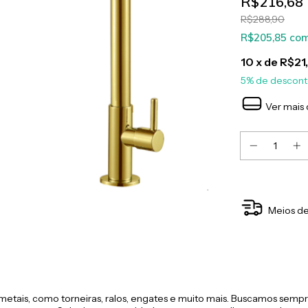
R$216,68
R$288,90
R$205,85
co
10
x de
R$21
5% de descon
Ver mais 
Meios de
etais, como torneiras, ralos, engates e muito mais. Buscamos sempre