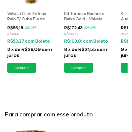
Válvula Click De Inox
Kit Torneira Banheiro
Kit T
Ralo P/ Cuba Pia de
Baixa Gold + Válvula
Alta G
Banheiro Lavatório 7/8
Click Dourada 1.1/4
Doura
R$56,18
R$172,43
R$19
-
25
%
OFF
-
25
%
OFF
Dourada Gold de 3cm
R$74,90
R$229,90
R$258,
R$53,37
com
Boleto
R$163,81
com
Boleto
R$18
2
x
de
R$28,09
sem
8
x
de
R$21,55
sem
9
x
d
juros
juros
juro
Para comprar com esse produto