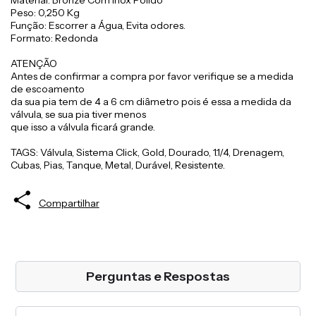
Material: Bronze Com Inox Polido
Peso: 0,250 Kg
Função: Escorrer a Água, Evita odores.
Formato: Redonda
ATENÇÃO
Antes de confirmar a compra por favor verifique se a medida
de escoamento
da sua pia tem de 4 a 6 cm diâmetro pois é essa a medida da
válvula, se sua pia tiver menos
que isso a válvula ficará grande.
TAGS: Válvula, Sistema Click, Gold, Dourado, 1.1/4, Drenagem,
Cubas, Pias, Tanque, Metal, Durável, Resistente.
Compartilhar
Perguntas e Respostas