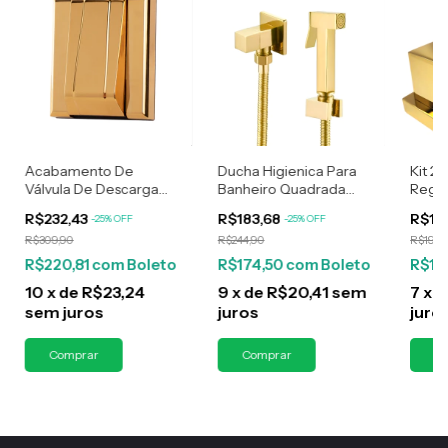
Acabamento De
Ducha Higienica Para
Kit 2
Válvula De Descarga
Banheiro Quadrada
Regis
Para Deca Ou Docol
Dourada/Gold Metal
Quad
R$232,43
R$183,68
R$14
-
25
%
OFF
-
25
%
OFF
Dourado
R$309,90
R$244,90
R$194,
R$220,81
com
Boleto
R$174,50
com
Boleto
R$13
10
x
de
R$23,24
9
x
de
R$20,41
sem
7
x
d
sem juros
juros
juro