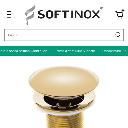
0
ia nossa política Antifraude
Frete Grátis* Sul e Sudeste
Desconto no PIX