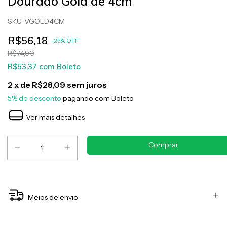
Dourado Gold de 4cm
SKU:
VGOLD4CM
R$56,18
-
25
%
OFF
R$74,90
R$53,37
com
Boleto
2
x de
R$28,09
sem juros
5% de desconto
pagando com Boleto
Ver mais detalhes
Meios de envio